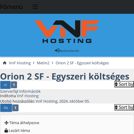
Főmenü
Bejelentkezés
VnF Hosting
Metin2
Orion 2 SF - Egyszeri költséges
Orion 2 SF - Egyszeri költséges
Sort by
1
LE
Szerverfájl Információk
Indította
VnF Hosting
Utolsó hozzászólás:
VnF Hosting
,
2024. október 05.
Sort by
1
FEL
Téma áthelyezve
Lezárt téma