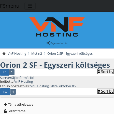
Főmenü
Bejelentkezés
VnF Hosting
Metin2
Orion 2 SF - Egyszeri költséges
Orion 2 SF - Egyszeri költséges
Sort by
1
LE
Szerverfájl Információk
Indította
VnF Hosting
Utolsó hozzászólás:
VnF Hosting
,
2024. október 05.
Sort by
1
FEL
Téma áthelyezve
Lezárt téma