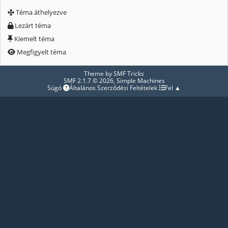
Téma áthelyezve
Lezárt téma
Kiemelt téma
Megfigyelt téma
Theme by
SMF Tricks
SMF 2.1.7 © 2026
,
Simple Machines
Súgó
Általános Szerződési Feltételek
Fel ▲