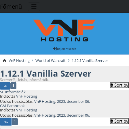
Főmenü
Bejelentkezés
VnF Hosting
World of Warcraft
1.12.1 Vanillia Szerver
1.12.1 Vanillia Szerver
Szerverfájl leírás, információk.
Sort by
1
LE
SF Információk
Indította
VnF Hosting
Utolsó hozzászólás:
VnF Hosting
,
2023. december 06.
GM Parancsok
Indította
VnF Hosting
Utolsó hozzászólás:
VnF Hosting
,
2023. december 06.
Sort by
1
FEL