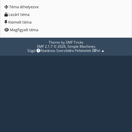
Téma áthelyezve
Lezárt téma
Kiemelt téma
Megfigyelt téma
Theme by
SMF Tricks
SMF 2.1.7 © 2026
,
Simple Machines
Súgó
Általános Szerződési Feltételek
Fel ▲