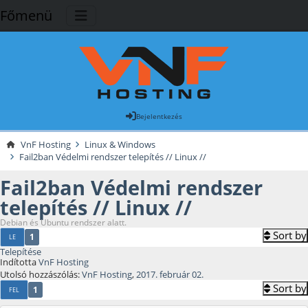
Főmenü
Bejelentkezés
VnF Hosting
Linux & Windows
Fail2ban Védelmi rendszer telepítés // Linux //
Fail2ban Védelmi rendszer
telepítés // Linux //
Debian és Ubuntu rendszer alatt.
Sort by
1
LE
Telepítése
Indította
VnF Hosting
Utolsó hozzászólás:
VnF Hosting
,
2017. február 02.
Sort by
1
FEL