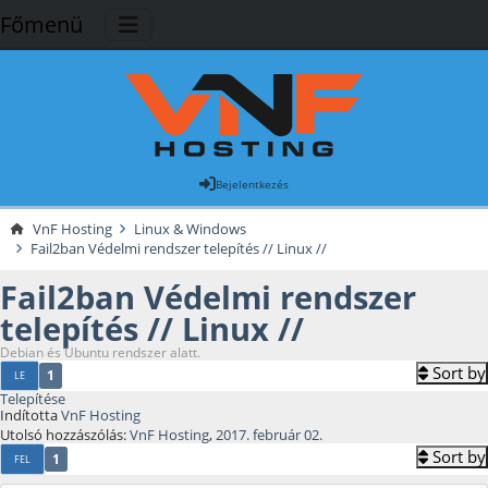
Főmenü
Bejelentkezés
VnF Hosting
Linux & Windows
Fail2ban Védelmi rendszer telepítés // Linux //
Fail2ban Védelmi rendszer
telepítés // Linux //
Debian és Ubuntu rendszer alatt.
Sort by
1
LE
Telepítése
Indította
VnF Hosting
Utolsó hozzászólás:
VnF Hosting
,
2017. február 02.
Sort by
1
FEL