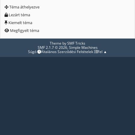
Téma áthelyezve
Lezárt téma
Kiemelt téma
Megfigyelt téma
Theme by
SMF Tricks
SMF 2.1.7 © 2026
,
Simple Machines
Súgó
Általános Szerződési Feltételek
Fel ▲