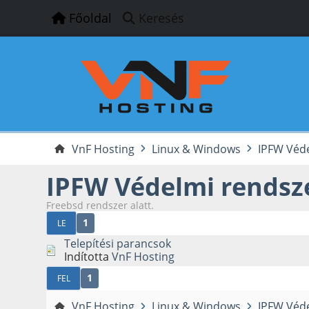
Főoldal
Keresés
VnF Hosting
Linux & Windows
IPFW Védel
IPFW Védelmi rendszer
Freebsd rendszer alatt.
1
LE
Telepítési parancsok
Indította
VnF Hosting
1
FEL
VnF Hosting
Linux & Windows
IPFW Védel