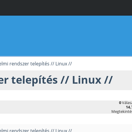
mi rendszer telepítés // Linux //
 telepítés // Linux //
0
Válas
14,
Megtekinté
mi rendszer telepítés // Linux //