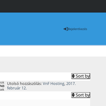
Bejelentkezés
Sort by
zok
Utolsó hozzászólás:
VnF Hosting
,
2017.
743
február 12.
sek
Sort by