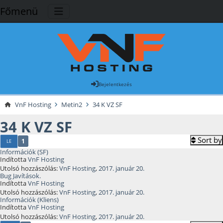
Főmenü
Bejelentkezés
VnF Hosting
Metin2
34 K VZ SF
34 K VZ SF
Sort by
1
LE
Információk (SF)
Indította
VnF Hosting
Utolsó hozzászólás:
VnF Hosting
,
2017. január 20.
Bug Javítások.
Indította
VnF Hosting
Utolsó hozzászólás:
VnF Hosting
,
2017. január 20.
Információk (Kliens)
Indította
VnF Hosting
Utolsó hozzászólás:
VnF Hosting
,
2017. január 20.