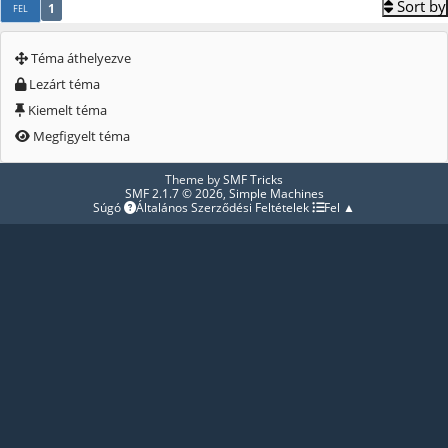
Sort by
1
FEL
Téma áthelyezve
Lezárt téma
Kiemelt téma
Megfigyelt téma
Theme by
SMF Tricks
SMF 2.1.7 © 2026
,
Simple Machines
Súgó
Általános Szerződési Feltételek
Fel ▲