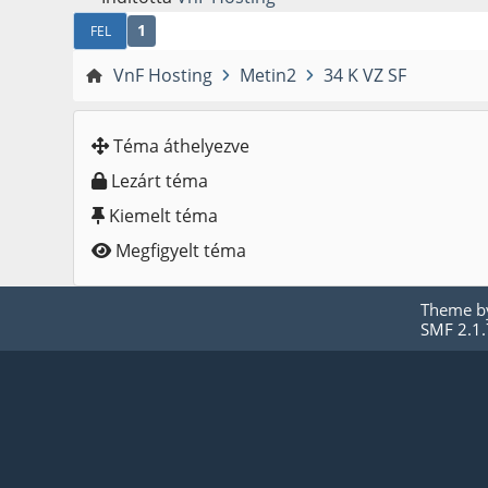
1
FEL
VnF Hosting
Metin2
34 K VZ SF
Téma áthelyezve
Lezárt téma
Kiemelt téma
Megfigyelt téma
Theme 
SMF 2.1