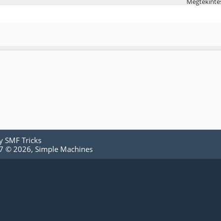
Megtekinté
by
SMF Tricks
.7 © 2026
,
Simple Machines