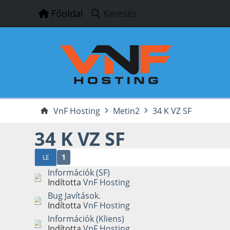
Főoldal
Keresés
VnF Hosting
Metin2
34 K VZ SF
34 K VZ SF
1
LE
Információk (SF)
Indította
VnF Hosting
Bug Javítások.
Indította
VnF Hosting
Információk (Kliens)
Indította
VnF Hosting