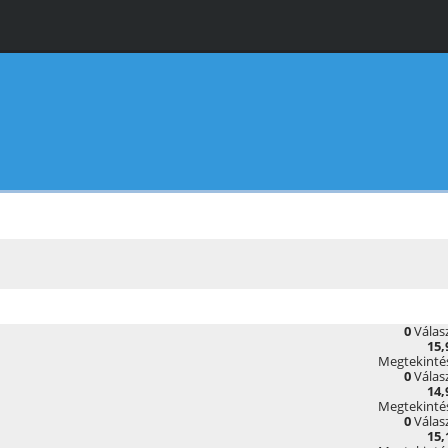
0
Válas
15,
Megtekinté
0
Válas
14,
Megtekinté
0
Válas
15,