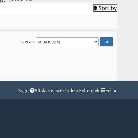
sek
Sort by
Ugrás
Súgó
Általános Szerződési Feltételek
Fel ▲