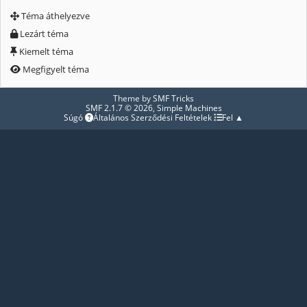
Téma áthelyezve
Lezárt téma
Kiemelt téma
Megfigyelt téma
Theme by
SMF Tricks
SMF 2.1.7 © 2026
,
Simple Machines
Súgó
Általános Szerződési Feltételek
Fel ▲