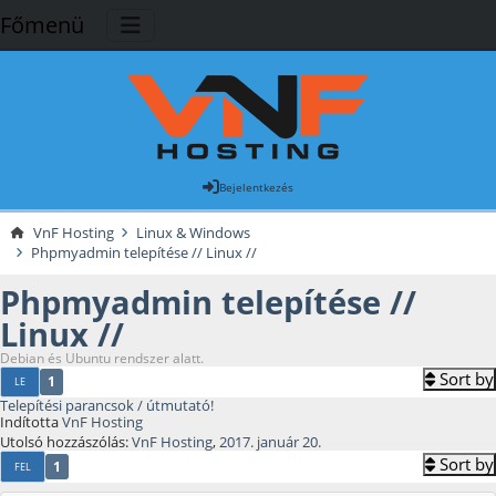
Főmenü
Bejelentkezés
VnF Hosting
Linux & Windows
Phpmyadmin telepítése // Linux //
Phpmyadmin telepítése //
Linux //
Debian és Ubuntu rendszer alatt.
Sort by
1
LE
Telepítési parancsok / útmutató!
Indította
VnF Hosting
Utolsó hozzászólás:
VnF Hosting
,
2017. január 20.
Sort by
1
FEL