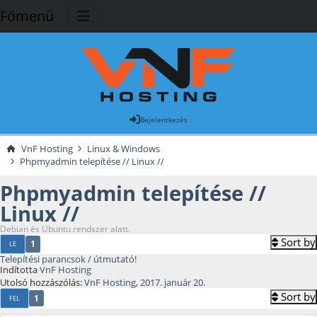
Főmenü
Bejelentkezés
VnF Hosting
Linux & Windows
Phpmyadmin telepítése // Linux //
Phpmyadmin telepítése //
Linux //
Debian és Ubuntu rendszer alatt.
Sort by
1
LE
Telepítési parancsok / útmutató!
Indította
VnF Hosting
Utolsó hozzászólás:
VnF Hosting
,
2017. január 20.
Sort by
1
FEL