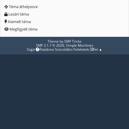
Téma áthelyezve
Lezárt téma
Kiemelt téma
Megfigyelt téma
Theme by
SMF Tricks
SMF 2.1.7 © 2026
,
Simple Machines
Súgó
Általános Szerződési Feltételek
Fel ▲