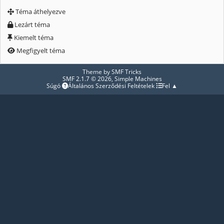
Téma áthelyezve
Lezárt téma
Kiemelt téma
Megfigyelt téma
Theme by
SMF Tricks
SMF 2.1.7 © 2026
,
Simple Machines
Súgó
Általános Szerződési Feltételek
Fel ▲