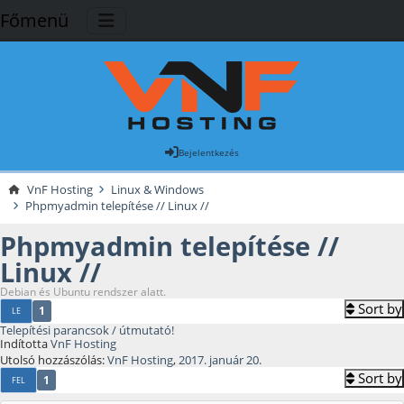
Főmenü
Bejelentkezés
VnF Hosting
Linux & Windows
Phpmyadmin telepítése // Linux //
Phpmyadmin telepítése //
Linux //
Debian és Ubuntu rendszer alatt.
Sort by
1
LE
Telepítési parancsok / útmutató!
Indította
VnF Hosting
Utolsó hozzászólás:
VnF Hosting
,
2017. január 20.
Sort by
1
FEL