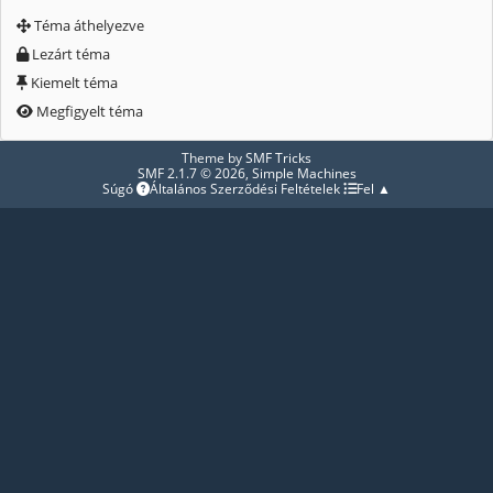
Téma áthelyezve
Lezárt téma
Kiemelt téma
Megfigyelt téma
Theme by
SMF Tricks
SMF 2.1.7 © 2026
,
Simple Machines
Súgó
Általános Szerződési Feltételek
Fel ▲