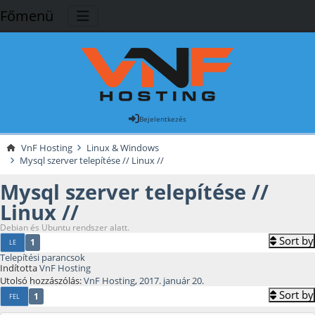
Főmenü
Bejelentkezés
VnF Hosting
Linux & Windows
Mysql szerver telepítése // Linux //
Mysql szerver telepítése //
Linux //
Debian és Ubuntu rendszer alatt.
Sort by
1
LE
Telepítési parancsok
Indította
VnF Hosting
Utolsó hozzászólás:
VnF Hosting
,
2017. január 20.
Sort by
1
FEL