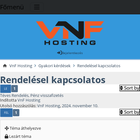
Főmenü
Bejelentkezés
VnF Hosting
Gyakori kérdések
Rendelésel kapcsolatos
Rendelésel kapcsolatos
Sort by
1
LE
Téves Rendelés, Pénz visszafizetés
Indította
VnF Hosting
Utolsó hozzászólás:
VnF Hosting
,
2024. november 10.
Sort by
1
FEL
Téma áthelyezve
Lezárt téma