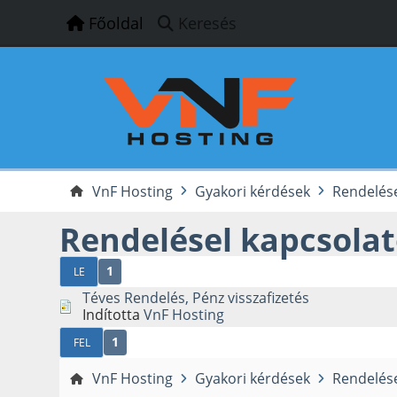
Főoldal
Keresés
VnF Hosting
Gyakori kérdések
Rendelése
Rendelésel kapcsola
1
LE
Téves Rendelés, Pénz visszafizetés
Indította
VnF Hosting
1
FEL
VnF Hosting
Gyakori kérdések
Rendelése