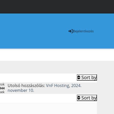
Bejelentkezés
Sort by
zok
Utolsó hozzászólás:
VnF Hosting
,
2024.
344
november 10.
sek
Sort by