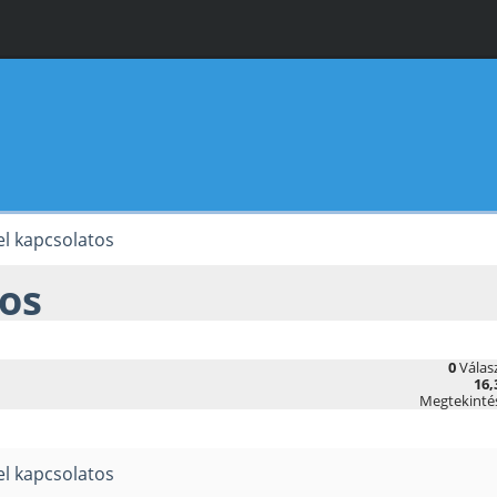
l kapcsolatos
tos
0
Válas
16,
Megtekinté
l kapcsolatos