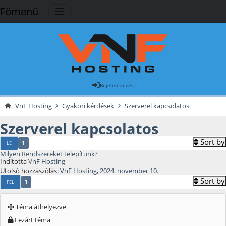
Főmenü
Bejelentkezés
VnF Hosting
Gyakori kérdések
Szerverel kapcsolatos
Szerverel kapcsolatos
Sort by
1
LE
Milyen Rendszereket telepítünk?
Indította
VnF Hosting
Utolsó hozzászólás:
VnF Hosting
,
2024. november 10.
Sort by
1
FEL
Téma áthelyezve
Lezárt téma