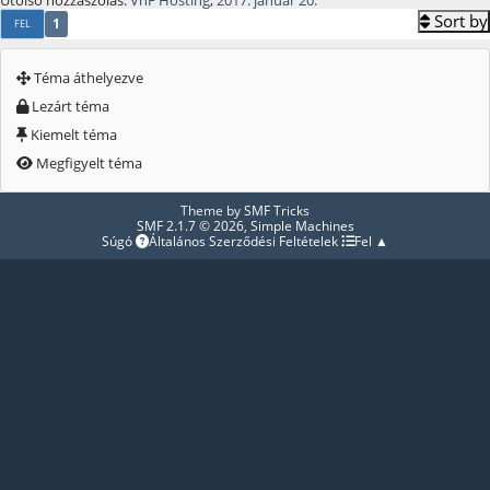
Sort by
1
FEL
Téma áthelyezve
Lezárt téma
Kiemelt téma
Megfigyelt téma
Theme by
SMF Tricks
SMF 2.1.7 © 2026
,
Simple Machines
Súgó
Általános Szerződési Feltételek
Fel ▲