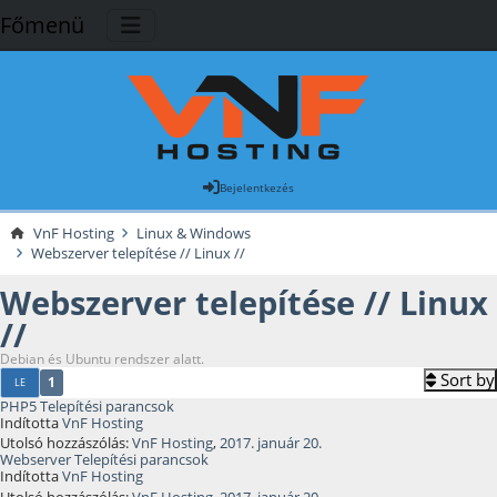
Főmenü
Bejelentkezés
VnF Hosting
Linux & Windows
Webszerver telepítése // Linux //
Webszerver telepítése // Linux
//
Debian és Ubuntu rendszer alatt.
Sort by
1
LE
PHP5 Telepítési parancsok
Indította
VnF Hosting
Utolsó hozzászólás:
VnF Hosting
,
2017. január 20.
Webserver Telepítési parancsok
Indította
VnF Hosting
Utolsó hozzászólás:
VnF Hosting
,
2017. január 20.