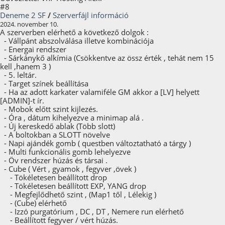
#8
Deneme 2 SF
/
Szerverfájl információ
2024. november 10.
A szerverben elérhető a következő dolgok :
- Vállpánt abszolválása illetve kombinációja
- Energai rendszer
- Sárkánykő alkímia (Csökkentve az össz érték , tehát nem 15
kell ,hanem 3 )
- 5. leltár.
- Target színek beállítása
- Ha az adott karkater valamiféle GM akkor a [LV] helyett
[ADMIN]-t ír.
- Mobok előtt szint kijlezés.
- Óra , dátum kihelyezve a minimap alá .
- Új kereskedő ablak (Több slott)
- A boltokban a SLOTT növelve
- Napi ajándék gomb ( questben változtatható a tárgy )
- Multi funkcionális gomb lehelyezve
- Öv rendszer húzás és társai .
- Cube ( Vért , gyamok , fegyver ,övek )
- Tökéletesen beállított drop
- Tökéletesen beállított EXP, YANG drop
- Megfejlődhető szint , (Map1 től , Lélekig )
- (Cube) elérhető
- Izzó purgatórium , DC , DT , Nemere run elérhető
- Beállított fegyver / vért húzás.