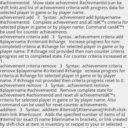
#achivementid Show state achievment #achivmentid (can be
shift link) and list of achievement criteria with progress data for
selected player in game or by player name.
achievement add 3 Syntax: .achievement add $playername
#achivementid Complete achievement and all itâ€™s criteria for
selected player in game or by player name. Command canâ€™t
be used for counter achievements.
achievement criteria add 3 Syntax: .achievement criteria add
$playername #criteriaid #change Increase progress for non-
completed criteria at #change for selected player in game or by
player name. If #chnage not provided then non-counter criteria
progress set to completed state. For counter criteria increased at
1.
achievement criteria remove 3 Syntax: .achievement criteria
remove $playername #criteriaid #change ecrease progress for
criteria at #change for selected player in game or by player
name. If #chnage not provided then criteria progress reset to 0.
achievement remove 3 Syntax: .achievement remove
$playername #achivementid Remove complete state for
achievement #achivmentid and reset all achievementâ€™s
criteria for selected player in game or by player name. Also
command can be used for reset counter achievements.
additem 3 Syntax: .additem #itemid/[#itemname]/#shift-click-
item-link #itemcount Adds the specified number of items of id
#itemid (or exact (!) name $itemname in brackets, or link created
by shift-click at item in inventory or recipe) to your or selected