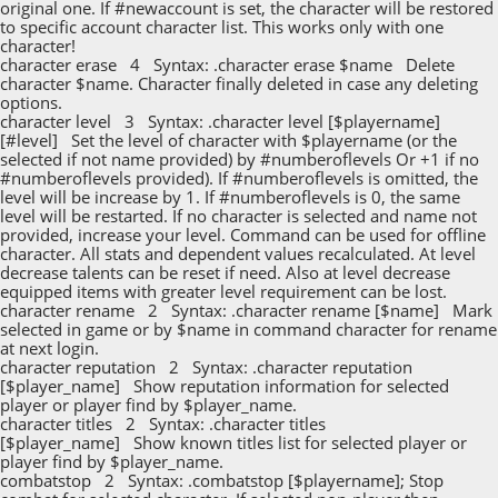
original one. If #newaccount is set, the character will be restored
to specific account character list. This works only with one
character!
character erase 4 Syntax: .character erase $name Delete
character $name. Character finally deleted in case any deleting
options.
character level 3 Syntax: .character level [$playername]
[#level] Set the level of character with $playername (or the
selected if not name provided) by #numberoflevels Or +1 if no
#numberoflevels provided). If #numberoflevels is omitted, the
level will be increase by 1. If #numberoflevels is 0, the same
level will be restarted. If no character is selected and name not
provided, increase your level. Command can be used for offline
character. All stats and dependent values recalculated. At level
decrease talents can be reset if need. Also at level decrease
equipped items with greater level requirement can be lost.
character rename 2 Syntax: .character rename [$name] Mark
selected in game or by $name in command character for rename
at next login.
character reputation 2 Syntax: .character reputation
[$player_name] Show reputation information for selected
player or player find by $player_name.
character titles 2 Syntax: .character titles
[$player_name] Show known titles list for selected player or
player find by $player_name.
combatstop 2 Syntax: .combatstop [$playername]; Stop