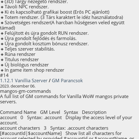
🔸(3D) Tárgy nézegető rendszer.
🔸Távoli NPC rendszer.
🔸Ki és kapcsolható grafikai boost (Erős PC ajánlott)
🔸Totem rendszer. (3 Társ karaktert le idéz használatodra)
🔸Szövetséges rendszer(A harcban hűségesen veled együtt
támad)
🔸Felújított és újra gondolt RUN rendszer.
🔸Újra gondolt fejlődés és farmolás.
🔸Újra gondolt kosztüm bónusz rendszer.
🔸Teljes szerver stabilitás.
🔸Rúna rendszer
🔸Titulus rendszer
🔸Új biológus rendszer
🔸In game item shop rendszer
#14
1.12.1 Vanillia Szerver
/
GM Parancsok
2023. december 06.
mangos-gm-commands
A full list of GM commands for Vanilla WoW mangos private
servers.
Command Name GM Level Syntax Description
account 0 Syntax: .account Display the access level of your
account.
account characters 3 Syntax: .account characters
[#accountId|$accountName] Show list all characters for
account selected by provided #accountId or $accountName, or