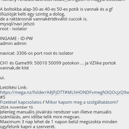
A boltokba alap-30-as 40-es 50-es potik is vannak és a gf
illúzióját kelti egy szintig a dolog,
de a raktárosnál vannakértékváltó cuccok is.
mysql/navi jelszó
root - isolator
INGAME - ID-PW
admin admin
navicat: 3306-os port root és isolator
CH1 és Game99: 50010 50099 potokon ... ja VZlike portok
vannak,de kité
ui.
Letöltési Link:
https://mega.nz/folder/A8JFjDTT#MLhHONDFvmegN3QOcjzQ9
#5
Fizetésel kapcsolatos
/
Mikor kapom meg a szolgáltatásom?
2024. november 10.
Jelenleg manuális jóváírási rendszer van illetve manuális
számlázás, ami időbe telik mire megvan.
Maximum 3 nap lehet de 1 napon belül megszokta minden
ügyfelünk kapni a szerverét.