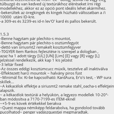
túlbuzgó és van kedved új textúrákhoz eléréseket írni régi
modellekhez, akkor ez az opció pont ideális lehet akármihez.
-bekerültek az öregkingek és kingek húzható változatban a /i
10000 utáni ID-kre.
-a 309-es és 3239-es id-n lev'O' kard és pallos bekerült.
1.5.3
-Benne hagytam pár plechito-s mountot,
-Benne hagytam pár plechito-s osztümfegyót
-dettó van siriusmt2 remakelt kosztümfegyver
-T0GYER Item Rankos fejlesztése is szerepel a dologban ,
azaz ha 1 adott tárgy [UL] [UN] [Lim] [E] vagy [R] vagy [L]
jelzéssel rendelkezik, akk kap 1 kis jelzést
-3 leltár fixed
-Az összes eddigi kosztümcucc müxik, tesztelve all inaktiválva
-Effektezett harci mountok ~ halvány piros füst
~Minimál fix: Ki-be kapcsolható: KardAura, Er'o's test, - WP sura
skillek...
~A kékacélok effektje a siriusmt2 remake stahl_oacha-s effektjein
alapszik.
~ a kékacélok textúrái a helyükön, a legyezo modellek 10-20°-
ban módosítva a 7170-7199-es ITEM-eknél
~+5-9-es kövek értékekkel berakva
~Quest mappa némiképp feldarabolva, ha gondolod tovább
pucolhatod~ penger vadászquestjei megmaradtak.