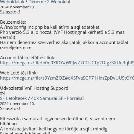
Weboldalak
/
Deneme 2 Weboldal
2024. november 10.
Sziasztok!
Beüzemelés:
A /inc/config.inc.php ba kell átírni a sql adatokat.
Php verzió 5.3 a jó hozzá. (VnF Hostingnál kérhető a 5.3 mas
verzió!)
Ha nem deneme2 szerverhez akarjátok, akkor a account táblát
cseréljétek erre:
Account tábla letöltési link:
https://mega.nz/file/h0o0XIDY#WPJw77CCUCTp2Dfgz3XUo3qh
Web Letöltési link:
https://mega.nz/file/s9YzmZQZ#oXSFvaSGP71HxsZpDvUUStQY
Üdvözlettel VnF Hosting Support!
#4
SF Letöltések
/
40k Samurai SF - Forrásal
2024. november 10.
Sziasztok!
Kitesszük a samurait ingyenesen letölthető, viszont nem
hibátlan.
A forrásba javítani kell hogy ne törölje a sql t mindig.
Szóval nem hibátlan sf!!!