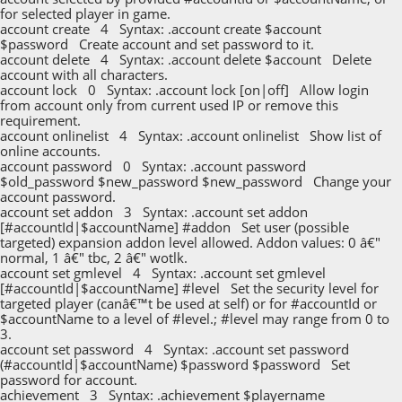
for selected player in game.
account create 4 Syntax: .account create $account
$password Create account and set password to it.
account delete 4 Syntax: .account delete $account Delete
account with all characters.
account lock 0 Syntax: .account lock [on|off] Allow login
from account only from current used IP or remove this
requirement.
account onlinelist 4 Syntax: .account onlinelist Show list of
online accounts.
account password 0 Syntax: .account password
$old_password $new_password $new_password Change your
account password.
account set addon 3 Syntax: .account set addon
[#accountId|$accountName] #addon Set user (possible
targeted) expansion addon level allowed. Addon values: 0 â€"
normal, 1 â€" tbc, 2 â€" wotlk.
account set gmlevel 4 Syntax: .account set gmlevel
[#accountId|$accountName] #level Set the security level for
targeted player (canâ€™t be used at self) or for #accountId or
$accountName to a level of #level.; #level may range from 0 to
3.
account set password 4 Syntax: .account set password
(#accountId|$accountName) $password $password Set
password for account.
achievement 3 Syntax: .achievement $playername