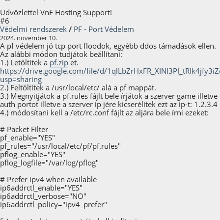
Üdvözlettel VnF Hosting Support!
#6
Védelmi rendszerek
/
PF - Port Védelem
2024. november 10.
A pf védelem jó tcp port floodok, egyébb ddos támadások ellen.
Az alábbi módon tudjátok beállítani:
1.) Letöltitek a
pf.zip
et.
https://drive.google.com/file/d/1qlLbZrHxFR_XINI3PI_tRIk4jfy3i
usp=sharing
2.) Feltöltitek a /usr/local/etc/ alá a pf mappát.
3.) Megnyitjátok a pf.rules fájlt bele írjátok a szerver game illetve
auth portot illetve a szerver ip jére kicserélitek ezt az ip-t: 1.2.3.4
4.) módosítani kell a /etc/rc.conf fájlt az aljára bele írni ezeket:
# Packet Filter
pf_enable="YES"
pf_rules="/usr/local/etc/pf/pf.rules"
pflog_enable="YES"
pflog_logfile="/var/log/pflog"
# Prefer ipv4 when available
ip6addrctl_enable="YES"
ip6addrctl_verbose="NO"
ip6addrctl_policy="ipv4_prefer"