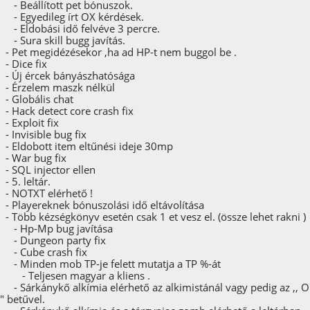
- Beállított pet bónuszok.
- Egyedileg írt OX kérdések.
- Eldobási idő felvéve 3 percre.
- Sura skill bugg javítás.
- Pet megidézésekor ,ha ad HP-t nem buggol be .
- Dice fix
- Új ércek bányászhatósága
- Érzelem maszk nélkül
- Globális chat
- Hack detect core crash fix
- Exploit fix
- Invisible bug fix
- Eldobott item eltűnési ideje 30mp
- War bug fix
- SQL injector ellen
- 5. leltár.
- NOTXT elérhető !
- Playereknek bónuszolási idő eltávolítása
- Több kézségkönyv esetén csak 1 et vesz el. (össze lehet rakni )
- Hp-Mp bug javítása
- Dungeon party fix
- Cube crash fix
- Minden mob TP-je felett mutatja a TP %-át
- Teljesen magyar a kliens .
- Sárkánykő alkímia elérhető az alkimistánál vagy pedig az ,, O
" betűvel.