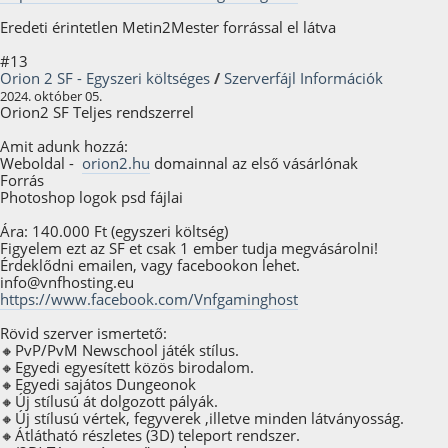
Eredeti érintetlen Metin2Mester forrással el látva
#13
Orion 2 SF - Egyszeri költséges
/
Szerverfájl Információk
2024. október 05.
Orion2 SF Teljes rendszerrel
Amit adunk hozzá:
Weboldal -
orion2.hu
domainnal az első vásárlónak
Forrás
Photoshop logok psd fájlai
Ára: 140.000 Ft (egyszeri költség)
Figyelem ezt az SF et csak 1 ember tudja megvásárolni!
Érdeklődni emailen, vagy facebookon lehet.
info@vnfhosting.eu
https://www.facebook.com/Vnfgaminghost
Rövid szerver ismertető:
🔸PvP/PvM Newschool játék stílus.
🔸Egyedi egyesített közös birodalom.
🔸Egyedi sajátos Dungeonok
🔸Új stílusú át dolgozott pályák.
🔸Új stílusú vértek, fegyverek ,illetve minden látványosság.
🔸Átlátható részletes (3D) teleport rendszer.