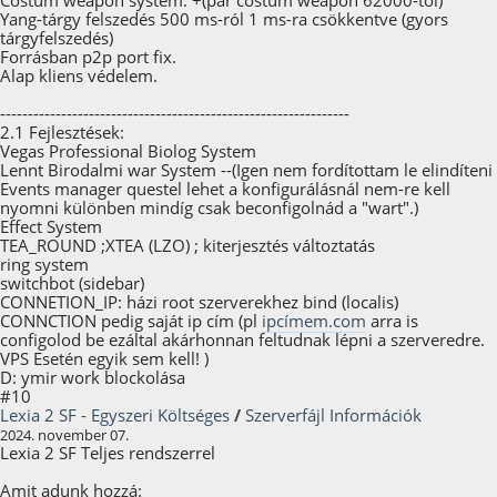
Costum weapon system. +(pár costum weapon 62000-tól)
Yang-tárgy felszedés 500 ms-ról 1 ms-ra csökkentve (gyors
tárgyfelszedés)
Forrásban p2p port fix.
Alap kliens védelem.
---------------------------------------------------------------
2.1 Fejlesztések:
Vegas Professional Biolog System
Lennt Birodalmi war System --(Igen nem fordítottam le elindíteni
Events manager questel lehet a konfigurálásnál nem-re kell
nyomni különben mindíg csak beconfigolnád a "wart".)
Effect System
TEA_ROUND ;XTEA (LZO) ; kiterjesztés változtatás
ring system
switchbot (sidebar)
CONNETION_IP: házi root szerverekhez bind (localis)
CONNCTION pedig saját ip cím (pl
ipcímem.com
arra is
configolod be ezáltal akárhonnan feltudnak lépni a szerveredre.
VPS Esetén egyik sem kell! )
D: ymir work blockolása
#10
Lexia 2 SF - Egyszeri Költséges
/
Szerverfájl Információk
2024. november 07.
Lexia 2 SF Teljes rendszerrel
Amit adunk hozzá: