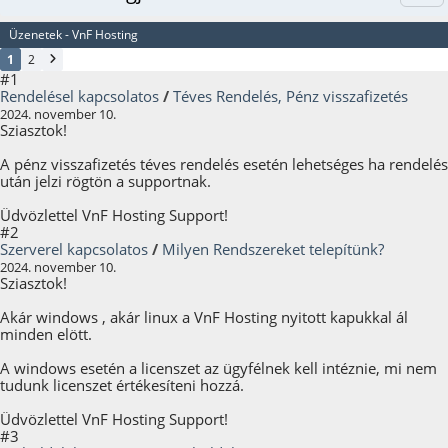
Üzenetek - VnF Hosting
1
2
#1
Rendelésel kapcsolatos
/
Téves Rendelés, Pénz visszafizetés
2024. november 10.
Sziasztok!
A pénz visszafizetés téves rendelés esetén lehetséges ha rendelés
után jelzi rögtön a supportnak.
Üdvözlettel VnF Hosting Support!
#2
Szerverel kapcsolatos
/
Milyen Rendszereket telepítünk?
2024. november 10.
Sziasztok!
Akár windows , akár linux a VnF Hosting nyitott kapukkal ál
minden elött.
A windows esetén a licenszet az ügyfélnek kell intéznie, mi nem
tudunk licenszet értékesíteni hozzá.
Üdvözlettel VnF Hosting Support!
#3