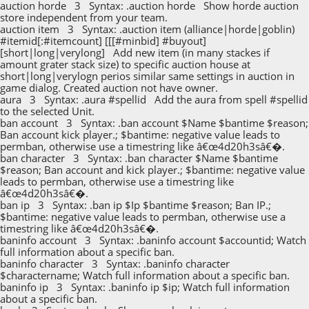
auction horde 3 Syntax: .auction horde Show horde auction
store independent from your team.
auction item 3 Syntax: .auction item (alliance|horde|goblin)
#itemid[:#itemcount] [[[#minbid] #buyout]
[short|long|verylong] Add new item (in many stackes if
amount grater stack size) to specific auction house at
short|long|verylogn perios similar same settings in auction in
game dialog. Created auction not have owner.
aura 3 Syntax: .aura #spellid Add the aura from spell #spellid
to the selected Unit.
ban account 3 Syntax: .ban account $Name $bantime $reason;
Ban account kick player.; $bantime: negative value leads to
permban, otherwise use a timestring like â€œ4d20h3sâ€�.
ban character 3 Syntax: .ban character $Name $bantime
$reason; Ban account and kick player.; $bantime: negative value
leads to permban, otherwise use a timestring like
â€œ4d20h3sâ€�.
ban ip 3 Syntax: .ban ip $Ip $bantime $reason; Ban IP.;
$bantime: negative value leads to permban, otherwise use a
timestring like â€œ4d20h3sâ€�.
baninfo account 3 Syntax: .baninfo account $accountid; Watch
full information about a specific ban.
baninfo character 3 Syntax: .baninfo character
$charactername; Watch full information about a specific ban.
baninfo ip 3 Syntax: .baninfo ip $ip; Watch full information
about a specific ban.