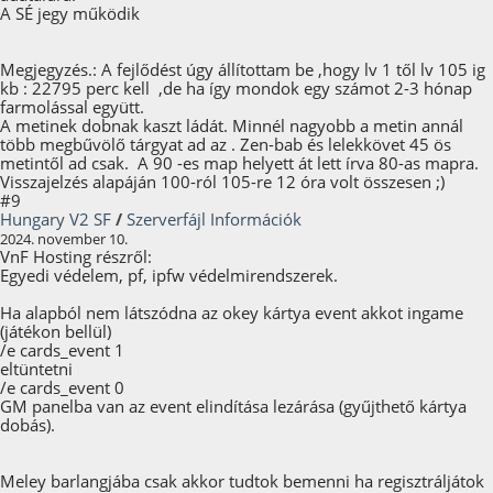
A SÉ jegy működik
Megjegyzés.: A fejlődést úgy állítottam be ,hogy lv 1 től lv 105 ig
kb : 22795 perc kell ,de ha így mondok egy számot 2-3 hónap
farmolással együtt.
A metinek dobnak kaszt ládát. Minnél nagyobb a metin annál
több megbűvölő tárgyat ad az . Zen-bab és lelekkövet 45 ös
metintől ad csak. A 90 -es map helyett át lett írva 80-as mapra.
Visszajelzés alapáján 100-ról 105-re 12 óra volt összesen ;)
#9
Hungary V2 SF
/
Szerverfájl Információk
2024. november 10.
VnF Hosting részről:
Egyedi védelem, pf, ipfw védelmirendszerek.
Ha alapból nem látszódna az okey kártya event akkot ingame
(játékon bellül)
/e cards_event 1
eltüntetni
/e cards_event 0
GM panelba van az event elindítása lezárása (gyűjthető kártya
dobás).
Meley barlangjába csak akkor tudtok bemenni ha regisztráljátok