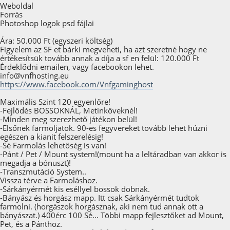
Weboldal
Forrás
Photoshop logok psd fájlai
Ára: 50.000 Ft (egyszeri költség)
Figyelem az SF et bárki megveheti, ha azt szeretné hogy ne
értékesítsük tovább annak a díja a sf en felül: 120.000 Ft
Érdeklődni emailen, vagy facebookon lehet.
info@vnfhosting.eu
https://www.facebook.com/Vnfgaminghost
Maximális Szint 120 egyenlőre!
-Fejlődés BOSSOKNÁL, Metinköveknél!
-Minden meg szerezhető játékon belül!
-Elsőnek farmoljatok. 90-es fegyvereket tovább lehet húzni
egészen a kianit felszerelésig!
-Sé Farmolás lehetőség is van!
-Pánt / Pet / Mount system!(mount ha a leltáradban van akkor is
megadja a bónuszt)!
-Transzmutáció System..
Vissza térve a Farmoláshoz.
-Sárkányérmét kis eséllyel bossok dobnak.
-Bányász és horgász mapp. Itt csak Sárkányérmét tudtok
farmolni. (horgászok horgásznak, aki nem tud annak ott a
bányászat.) 400érc 100 Sé... Többi mapp fejlesztőket ad Mount,
Pet, és a Pánthoz.