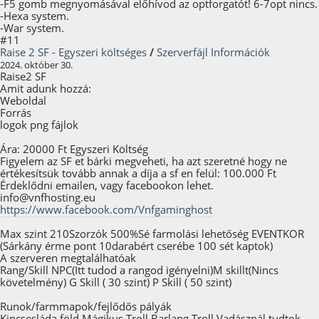
-F5 gomb megnyomásával előhívod az optforgatót! 6-7opt nincs.
-Hexa system.
-War system.
#11
Raise 2 SF - Egyszeri költséges
/
Szerverfájl Információk
2024. október 30.
Raise2 SF
Amit adunk hozzá:
Weboldal
Forrás
logok png fájlok
Ára: 20000 Ft Egyszeri Költség
Figyelem az SF et bárki megveheti, ha azt szeretné hogy ne
értékesítsük tovább annak a díja a sf en felül: 100.000 Ft
Érdeklődni emailen, vagy facebookon lehet.
info@vnfhosting.eu
https://www.facebook.com/Vnfgaminghost
Max szint 210Szorzók 500%Sé farmolási lehetőség EVENTKOR
(Sárkány érme pont 10darabért cserébe 100 sét kaptok)
A szerveren megtalálhatóak
Rang/Skill NPC(Itt tudod a rangod igényelni)M skillt(Nincs
követelmény) G Skill ( 30 szint) P Skill ( 50 szint)
Runok/farmmapok/fejlődős pályák
Kincsesláda föld Mágikus Troll Barlang Troll Vadásznál tudtok