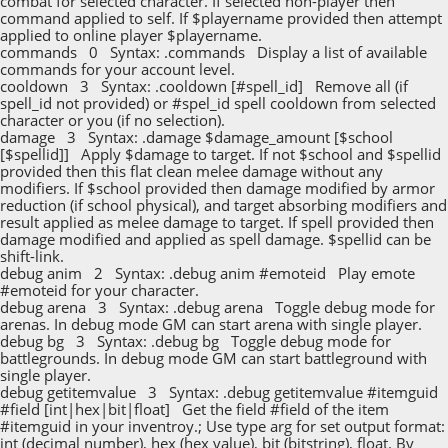
combat for selected character. If selected non-player then
command applied to self. If $playername provided then attempt
applied to online player $playername.
commands 0 Syntax: .commands Display a list of available
commands for your account level.
cooldown 3 Syntax: .cooldown [#spell_id] Remove all (if
spell_id not provided) or #spel_id spell cooldown from selected
character or you (if no selection).
damage 3 Syntax: .damage $damage_amount [$school
[$spellid]] Apply $damage to target. If not $school and $spellid
provided then this flat clean melee damage without any
modifiers. If $school provided then damage modified by armor
reduction (if school physical), and target absorbing modifiers and
result applied as melee damage to target. If spell provided then
damage modified and applied as spell damage. $spellid can be
shift-link.
debug anim 2 Syntax: .debug anim #emoteid Play emote
#emoteid for your character.
debug arena 3 Syntax: .debug arena Toggle debug mode for
arenas. In debug mode GM can start arena with single player.
debug bg 3 Syntax: .debug bg Toggle debug mode for
battlegrounds. In debug mode GM can start battleground with
single player.
debug getitemvalue 3 Syntax: .debug getitemvalue #itemguid
#field [int|hex|bit|float] Get the field #field of the item
#itemguid in your inventroy.; Use type arg for set output format:
int (decimal number), hex (hex value), bit (bitstring), float. By