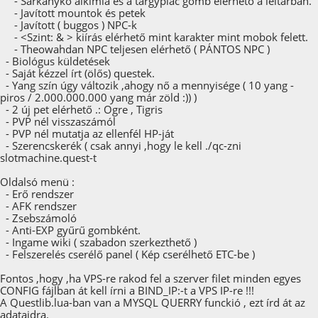
- Sárkánykő alkímia és a tárgypiac gomb elérhető a leltárban.
- Javított mountok és petek
- Javított ( buggos ) NPC-k
- <Szint: & > kiírás elérhető mint karakter mint mobok felett.
- Theowahdan NPC teljesen elérhető ( PÁNTOS NPC )
- Biológus küldetések
- Saját kézzel írt (ölős) questek.
- Yang szín úgy változik ,ahogy nő a mennyisége ( 10 yang -
piros / 2.000.000.000 yang már zöld :)) )
- 2 új pet elérhető .: Ogre , Tigris
- PVP nél visszaszámól
- PVP nél mutatja az ellenfél HP-ját
- Szerencskerék ( csak annyi ,hogy le kell ./qc-zni
slotmachine.quest-t
Oldalsó menü :
- Erő rendszer
- AFK rendszer
- Zsebszámoló
- Anti-EXP gyűrű gombként.
- Ingame wiki ( szabadon szerkezthető )
- Felszerelés cserélő panel ( Kép cserélhető ETC-be )
Fontos ,hogy ,ha VPS-re rakod fel a szerver filet minden egyes
CONFIG fájlban át kell írni a BIND_IP:-t a VPS IP-re !!!
A Questlib.lua-ban van a MYSQL QUERRY funckió , ezt írd át az
adataidra.