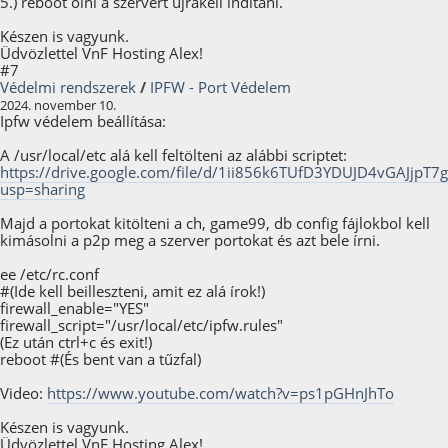
5.) reboot olni a szervert újrakell indítani.
Készen is vagyunk.
Üdvözlettel VnF Hosting Alex!
#7
Védelmi rendszerek
/
IPFW - Port Védelem
2024. november 10.
Ipfw védelem beállítása:
A /usr/local/etc alá kell feltölteni az alábbi scriptet:
https://drive.google.com/file/d/1ii856k6TUfD3YDUJD4vGAJjpT7
usp=sharing
Majd a portokat kitölteni a ch, game99, db config fájlokbol kell
kimásolni a p2p meg a szerver portokat és azt bele írni.
ee /etc/rc.conf
#(Ide kell beilleszteni, amit ez alá írok!)
firewall_enable="YES"
firewall_script="/usr/local/etc/ipfw.rules"
(Ez után ctrl+c és exit!)
reboot #(És bent van a tűzfal)
Video:
https://www.youtube.com/watch?v=ps1pGHnJhTo
Készen is vagyunk.
Üdvözlettel VnF Hosting Alex!