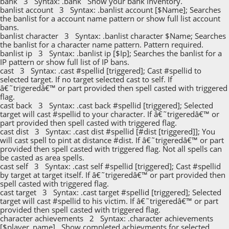
bank 3 Syntax: .bank Show your bank inventory.
banlist account 3 Syntax: .banlist account [$Name]; Searches
the banlist for a account name pattern or show full list account
bans.
banlist character 3 Syntax: .banlist character $Name; Searches
the banlist for a character name pattern. Pattern required.
banlist ip 3 Syntax: .banlist ip [$Ip]; Searches the banlist for a
IP pattern or show full list of IP bans.
cast 3 Syntax: .cast #spellid [triggered]; Cast #spellid to
selected target. If no target selected cast to self. If
â€˜trigeredâ€™ or part provided then spell casted with triggered
flag.
cast back 3 Syntax: .cast back #spellid [triggered]; Selected
target will cast #spellid to your character. If â€˜trigeredâ€™ or
part provided then spell casted with triggered flag.
cast dist 3 Syntax: .cast dist #spellid [#dist [triggered]]; You
will cast spell to pint at distance #dist. If â€˜trigeredâ€™ or part
provided then spell casted with triggered flag. Not all spells can
be casted as area spells.
cast self 3 Syntax: .cast self #spellid [triggered]; Cast #spellid
by target at target itself. If â€˜trigeredâ€™ or part provided then
spell casted with triggered flag.
cast target 3 Syntax: .cast target #spellid [triggered]; Selected
target will cast #spellid to his victim. If â€˜trigeredâ€™ or part
provided then spell casted with triggered flag.
character achievements 2 Syntax: .character achievements
[$player_name] Show completed achievments for selected