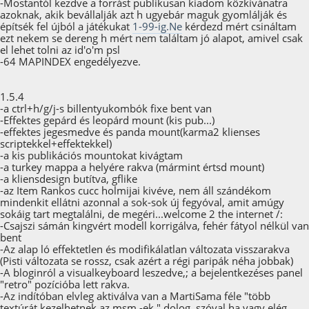
-Mostantól kezdve a forrást publikusan kiadom közkívánatra
azoknak, akik bevállalják azt h ugyebár maguk gyomlálják és
építsék fel újból a játékukat
1-99-ig.Ne
kérdezd mért csináltam
ezt nekem se dereng h mért nem találtam jó alapot, amivel csak
el lehet tolni az id'o'm psl
-64 MAPINDEX engedélyezve.
1.5.4
-a ctrl+h/g/j-s billentyukombók fixe bent van
-Effektes gepárd és leopárd mount (kis pub...)
-effektes jegesmedve és panda mount(karma2 klienses
scriptekkel+effektekkel)
-a kis publikációs mountokat kivágtam
-a turkey mappa a helyére rakva (mármint értsd mount)
-a kliensdesign butítva, gflike
-az Item Rankos cucc holmijai kivéve, nem áll szándékom
mindenkit ellátni azonnal a sok-sok új fegyóval, amit amúgy
sokáig tart megtalálni, de megéri...welcome 2 the internet /:
-Csajszi sámán kingvért modell korrigálva, fehér fátyol nélkül van
bent
-Az alap ló effektetlen és modifikálatlan változata visszarakva
(Pisti változata se rossz, csak azért a régi paripák néha jobbak)
-A bloginról a visualkeyboard leszedve,; a bejelentkezéses panel
"retro" pozícióba lett rakva.
-Az indítóban elvleg aktiválva van a MartiSama féle "több
textúrát kezelhetnek az msm -ek " dolog, szóval ha vagy elég