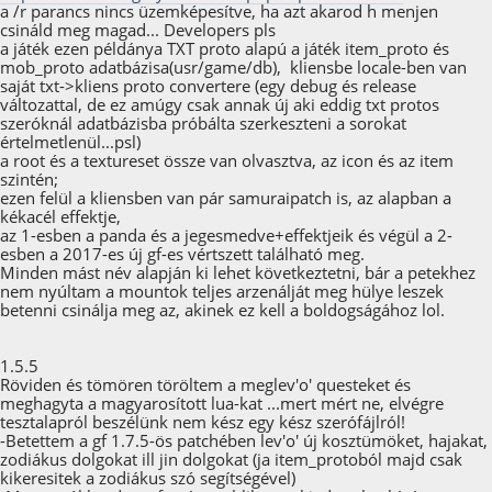
a /r parancs nincs üzemképesítve, ha azt akarod h menjen
csináld meg magad... Developers pls
a játék ezen példánya TXT proto alapú a játék item_proto és
mob_proto adatbázisa(usr/game/db), kliensbe locale-ben van
saját txt->kliens proto convertere (egy debug és release
változattal, de ez amúgy csak annak új aki eddig txt protos
szeróknál adatbázisba próbálta szerkeszteni a sorokat
értelmetlenül...psl)
a root és a textureset össze van olvasztva, az icon és az item
szintén;
ezen felül a kliensben van pár samuraipatch is, az alapban a
kékacél effektje,
az 1-esben a panda és a jegesmedve+effektjeik és végül a 2-
esben a 2017-es új gf-es vértszett található meg.
Minden mást név alapján ki lehet következtetni, bár a petekhez
nem nyúltam a mountok teljes arzenálját meg hülye leszek
betenni csinálja meg az, akinek ez kell a boldogságához lol.
1.5.5
Röviden és tömören töröltem a meglev'o' questeket és
meghagyta a magyarosított lua-kat ...mert mért ne, elvégre
tesztalapról beszélünk nem kész egy kész szerófájlról!
-Betettem a gf 1.7.5-ös patchében lev'o' új kosztümöket, hajakat,
zodiákus dolgokat ill jin dolgokat (ja item_protoból majd csak
kikeresitek a zodiákus szó segítségével)