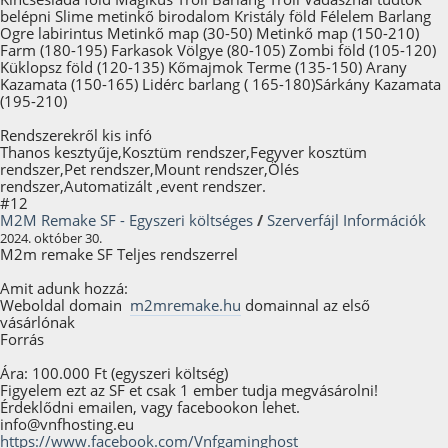
belépni Slime metinkő birodalom Kristály föld Félelem Barlang
Ogre labirintus Metinkő map (30-50) Metinkő map (150-210)
Farm (180-195) Farkasok Völgye (80-105) Zombi föld (105-120)
Küklopsz föld (120-135) Kőmajmok Terme (135-150) Arany
Kazamata (150-165) Lidérc barlang ( 165-180)Sárkány Kazamata
(195-210)
Rendszerekről kis infó
Thanos kesztyűje,Kosztüm rendszer,Fegyver kosztüm
rendszer,Pet rendszer,Mount rendszer,Ölés
rendszer,Automatizált ,event rendszer.
#12
M2M Remake SF - Egyszeri költséges
/
Szerverfájl Információk
2024. október 30.
M2m remake SF Teljes rendszerrel
Amit adunk hozzá:
Weboldal domain
m2mremake.hu
domainnal az első
vásárlónak
Forrás
Ára: 100.000 Ft (egyszeri költség)
Figyelem ezt az SF et csak 1 ember tudja megvásárolni!
Érdeklődni emailen, vagy facebookon lehet.
info@vnfhosting.eu
https://www.facebook.com/Vnfgaminghost