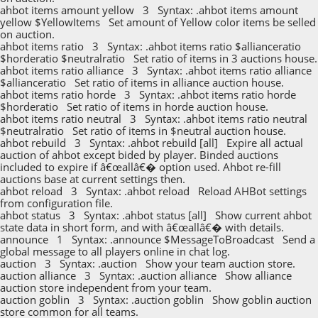
ahbot items amount yellow 3 Syntax: .ahbot items amount
yellow $YellowItems Set amount of Yellow color items be selled
on auction.
ahbot items ratio 3 Syntax: .ahbot items ratio $allianceratio
$horderatio $neutralratio Set ratio of items in 3 auctions house.
ahbot items ratio alliance 3 Syntax: .ahbot items ratio alliance
$allianceratio Set ratio of items in alliance auction house.
ahbot items ratio horde 3 Syntax: .ahbot items ratio horde
$horderatio Set ratio of items in horde auction house.
ahbot items ratio neutral 3 Syntax: .ahbot items ratio neutral
$neutralratio Set ratio of items in $neutral auction house.
ahbot rebuild 3 Syntax: .ahbot rebuild [all] Expire all actual
auction of ahbot except bided by player. Binded auctions
included to expire if â€œallâ€� option used. Ahbot re-fill
auctions base at current settings then.
ahbot reload 3 Syntax: .ahbot reload Reload AHBot settings
from configuration file.
ahbot status 3 Syntax: .ahbot status [all] Show current ahbot
state data in short form, and with â€œallâ€� with details.
announce 1 Syntax: .announce $MessageToBroadcast Send a
global message to all players online in chat log.
auction 3 Syntax: .auction Show your team auction store.
auction alliance 3 Syntax: .auction alliance Show alliance
auction store independent from your team.
auction goblin 3 Syntax: .auction goblin Show goblin auction
store common for all teams.