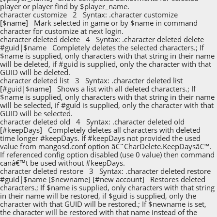
player or player find by $player_name.
character customize 2 Syntax: .character customize
[$name] Mark selected in game or by $name in command
character for customize at next login.
character deleted delete 4 Syntax: .character deleted delete
#guid|$name Completely deletes the selected characters.; If
$name is supplied, only characters with that string in their name
will be deleted, if #guid is supplied, only the character with that
GUID will be deleted.
character deleted list 3 Syntax: .character deleted list
[#guid|$name] Shows a list with all deleted characters.; If
$name is supplied, only characters with that string in their name
will be selected, if #guid is supplied, only the character with that
GUID will be selected.
character deleted old 4 Syntax: .character deleted old
[#keepDays] Completely deletes all characters with deleted
time longer #keepDays. If #keepDays not provided the used
value from mangosd.conf option â€˜CharDelete.KeepDaysâ€™.
If referenced config option disabled (use 0 value) then command
canâ€™t be used without #keepDays.
character deleted restore 3 Syntax: .character deleted restore
#guid|$name [$newname] [#new account] Restores deleted
characters.; If $name is supplied, only characters with that string
in their name will be restored, if $guid is supplied, only the
character with that GUID will be restored.; If $newname is set,
the character will be restored with that name instead of the