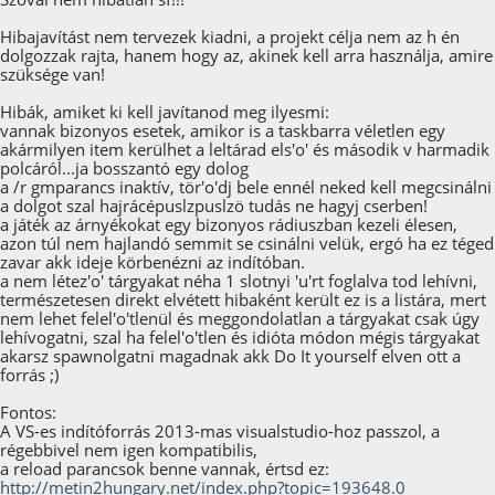
Hibajavítást nem tervezek kiadni, a projekt célja nem az h én
dolgozzak rajta, hanem hogy az, akinek kell arra használja, amire
szüksége van!
Hibák, amiket ki kell javítanod meg ilyesmi:
vannak bizonyos esetek, amikor is a taskbarra véletlen egy
akármilyen item kerülhet a leltárad els'o' és második v harmadik
polcáról...ja bosszantó egy dolog
a /r gmparancs inaktív, tör'o'dj bele ennél neked kell megcsinálni
a dolgot szal hajrácépuslzpuslzö tudás ne hagyj cserben!
a játék az árnyékokat egy bizonyos rádiuszban kezeli élesen,
azon túl nem hajlandó semmit se csinálni velük, ergó ha ez téged
zavar akk ideje körbenézni az indítóban.
a nem létez'o' tárgyakat néha 1 slotnyi 'u'rt foglalva tod lehívni,
természetesen direkt elvétett hibaként került ez is a listára, mert
nem lehet felel'o'tlenül és meggondolatlan a tárgyakat csak úgy
lehívogatni, szal ha felel'o'tlen és idióta módon mégis tárgyakat
akarsz spawnolgatni magadnak akk Do It yourself elven ott a
forrás ;)
Fontos:
A VS-es indítóforrás 2013-mas visualstudio-hoz passzol, a
régebbivel nem igen kompatibilis,
a reload parancsok benne vannak, értsd ez:
http://metin2hungary.net/index.php?topic=193648.0