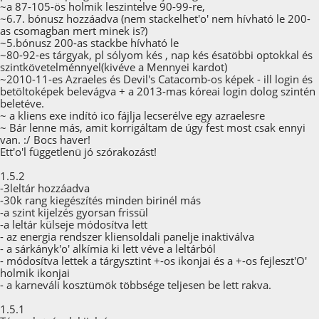
~a 87-105-ös holmik leszintelve 90-99-re,
~6.7. bónusz hozzáadva (nem stackelhet'o' nem hívható le 200-
as csomagban mert minek is?)
~5.bónusz 200-as stackbe hívható le
~80-92-es tárgyak, pl sólyom kés , nap kés ésatöbbi optokkal és
szintkövetelménnyel(kivéve a Mennyei kardot)
~2010-11-es Azraeles és Devil's Catacomb-os képek - ill login és
betöltoképek belevágva + a 2013-mas kóreai login dolog szintén
beletéve.
~ a kliens exe indító ico fájlja lecserélve egy azraelesre
~ Bár lenne más, amit korrigáltam de úgy fest most csak ennyi
van. :/ Bocs haver!
Ett'o'l függetlenü jó szórakozást!
1.5.2
-3leltár hozzáadva
-30k rang kiegészítés minden birinél más
-a szint kijelzés gyorsan frissül
-a leltár külseje módosítva lett
- az energia rendszer kliensoldali panelje inaktiválva
- a sárkányk'o' alkímia ki lett véve a leltárból
- módosítva lettek a tárgysztint +-os ikonjai és a +-os fejleszt'O'
holmik ikonjai
- a karneváli kosztümök többsége teljesen be lett rakva.
1.5.1