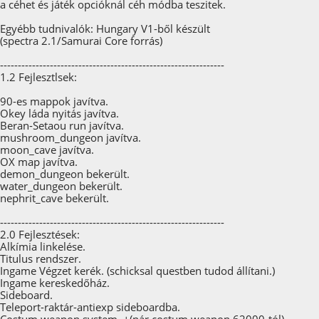
a céhet és játék opcióknál céh módba teszitek.
Egyébb tudnivalók: Hungary V1-ből készült
(spectra 2.1/Samurai Core forrás)
---------------------------------------------------------------
1.2 Fejlesztlsek:
90-es mappok javítva.
Okey láda nyitás javítva.
Beran-Setaou run javítva.
mushroom_dungeon javítva.
moon_cave javítva.
OX map javítva.
demon_dungeon bekerült.
water_dungeon bekerült.
nephrit_cave bekerült.
---------------------------------------------------------------
2.0 Fejlesztések:
Alkímia linkelése.
Titulus rendszer.
Ingame Végzet kerék. (schicksal questben tudod állítani.)
Ingame kereskedőház.
Sideboard.
Teleport-raktár-antiexp sideboardba.