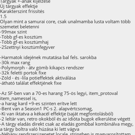
Tárgyak +-ának kijelzése
Új tárgyak effektje
Karakterszint frissítés
1.5
Olyan mint a samurai core, csak unalmamba lusta voltam több
szemetet beletenni
-99max szint
-Több gf-es kosztüm
-Több gf-es kosztümhaj
-2Szettnyi kosztümfegyver
-Harmatok idejének mutatása bal fels. sarokba
-30k max rang
-Polymorph - átv gömb kikapcs rendszer
-32k feletti portok fixe
-Zöld - és -lila potieffektek aktiválása
-átható találat effektjének fixe
-Az SF-ben van a 70-es harang 75-ös legyi, item_protoval
item_namessel is,
-a harag kard +9-es szinten erítve lett
-Bent van a Season1 PC-s 2. alapvértcsomag,
-Ki van iktatva a kékacél effektje (saját megfontolásból)
-2 leltár van, retro okokból és az idióta bugok elkerülése végett
-A tárgy eladás direkt csak az eladás gombbal kombinálva megy,
a tárgy boltra való húzása ki lett vágva
-Néhány rendszerüzenetet locale_stringben is magyarosítottam